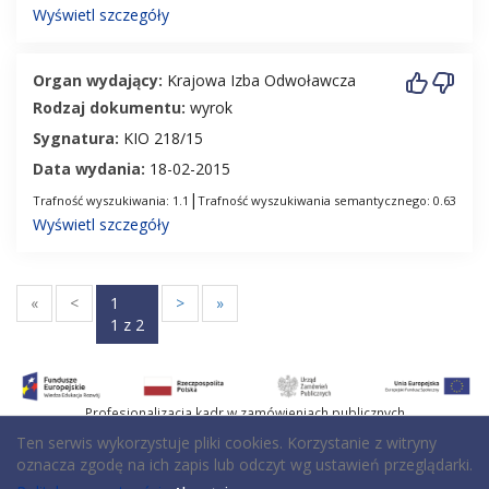
Wyświetl szczegóły
Organ wydający:
Krajowa Izba Odwoławcza
Rodzaj dokumentu:
wyrok
Sygnatura:
KIO 218/15
Data wydania:
18-02-2015
|
Trafność wyszukiwania: 1.1
Trafność wyszukiwania semantycznego: 0.63
Wyświetl szczegóły
«
<
1
>
»
1 z 2
Profesjonalizacja kadr w zamówieniach publicznych
Ten serwis wykorzystuje pliki cookies. Korzystanie z witryny
oznacza zgodę na ich zapis lub odczyt wg ustawień przeglądarki.
Deklaracja dostępności